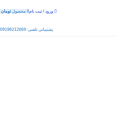
ورود / ثبت نام
0
محصول
تومان
0
پشتیبانی تلفنی: 09196212669