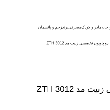
خانه
مادر و کودک
مصرفی
برند
زخم و پانسمان
اویون تخصصی زنیت مد ZTH 3012
د ZTH 3012