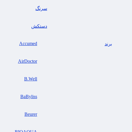
سرنگ
دستکش
Accumed
برند
AirDoctor
B.Well
BaByliss
Beurer
BIOAQUA