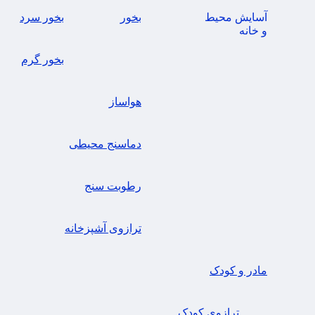
آسایش محیط
بخور
بخور سرد
و خانه
بخور گرم
هواساز
دماسنج محیطی
رطوبت سنج
ترازوی آشپزخانه
مادر و کودک
ترازوی کودک