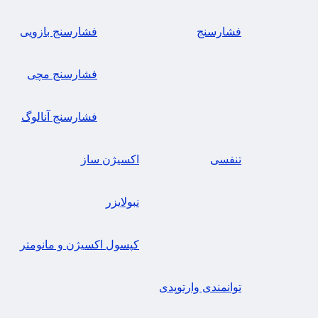
فشارسنج
فشارسنج بازویی
فشارسنج مچی
فشارسنج آنالوگ
تنفسی
اکسیژن ساز
نبولایزر
کپسول اکسیژن و مانومتر
توانمندی وارتوپدی