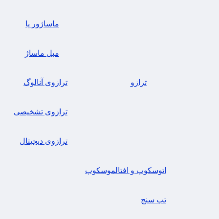
ماساژور پا
مبل ماساژ
ترازو
ترازوی آنالوگ
ترازوی تشخیصی
ترازوی دیجیتال
اتوسکوپ و افتالموسکوپ
تب سنج