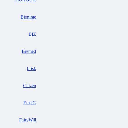
Bionime
BIZ
Bremed
brisk
Citizen
EmsiG
FairyWill