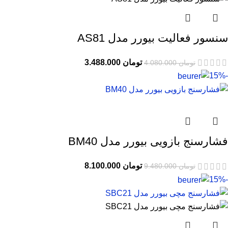
سنسور فعاليت بیورر مدل AS81
تومان
3.488.000
تومان
4.080.000
-15%
فشارسنج بازویی بیورر مدل BM40
تومان
8.100.000
تومان
9.480.000
-15%