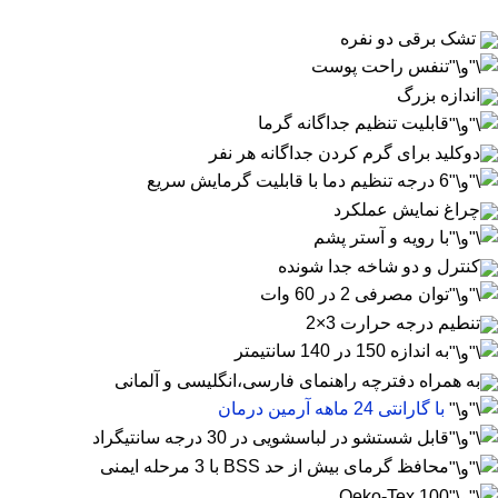
تشک برقی دو نفره
تنفس راحت پوست
اندازه بزرگ
قابلیت تنظیم جداگانه گرما
دوکلید برای گرم کردن جداگانه هر نفر
6 درجه تنظیم دما با قابلیت گرمایش سریع
چراغ نمایش عملکرد
با رویه و آستر پشم
کنترل و دو شاخه جدا شونده
توان مصرفی 2 در 60 وات
تنطیم درجه حرارت 3×2
به اندازه 150 در 140 سانتیمتر
به همراه دفترچه راهنمای فارسی،انگلیسی و آلمانی
با گارانتی 24 ماهه آرمین درمان
قابل شستشو در لباسشویی در 30 درجه سانتیگراد
محافظ گرمای بیش از حد BSS با 3 مرحله ایمنی
Oeko-Tex 100