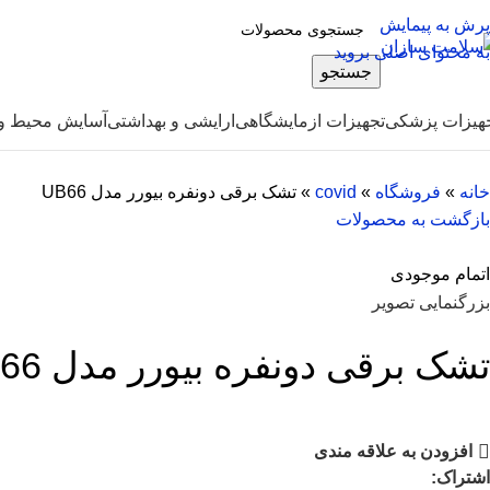
پرش به پیمایش
به محتوای اصلی بروید
جستجو
هیزات پزشکی
تجهیزات ازمایشگاهی
ارایشی و بهداشتی
آسایش محیط و 
خانه
»
فروشگاه
»
covid
»
تشک برقی دونفره بیورر مدل UB66
بازگشت به محصولات
اتمام موجودی
بزرگنمایی تصویر
تشک برقی دونفره بیورر مدل UB66
افزودن به علاقه مندی
اشتراک: