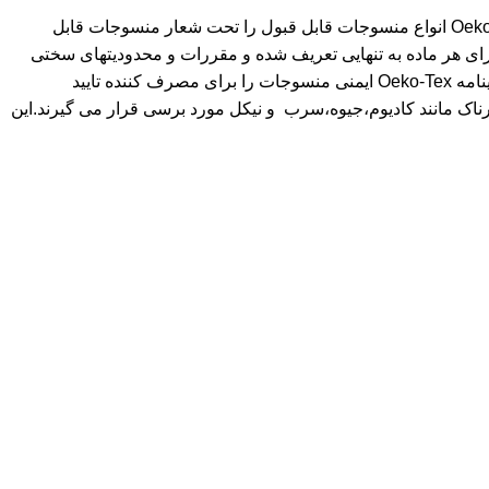
انجمن بین المللی Oeko-Tex مسئولیت آزمایش مواد زیان آور را بر عهده دارد.از سال 1992 پانزده موسسه معروف و مستقل در انجمن Oeko-Tex انواع منسوجات قابل قبول را تحت شعار منسوجات قابل
ه، ملاک آزمایش برای هر ماده به تنهایی تعریف شده و مقررات و محدودیتهای سختی
تصریح شده است. تمامی پتوها، روتشکی ها و تشکچه های برقی قابل شستشوی شرکت بیورر دارای گواهینامه معتبر Oeko-Tex هستند. گواهینامه Oeko-Tex ایمنی منسوجات را برای مصرف کننده تایید
ت کش ها و مواد خطرناک مانند کادیوم،جیوه،سرب و نیکل مورد برسی قرار می گیرند.این