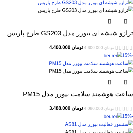
ترازو شیشه ای بیورر مدل GS203 طرح پاریس
تومان
4.400.000
تومان
4.600.000
-15%
ساعت هوشمند سلامت بیورر مدل PM15
تومان
3.488.000
تومان
4.080.000
-15%