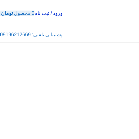
ورود / ثبت نام
0
محصول
تومان
0
پشتیبانی تلفنی: 09196212669