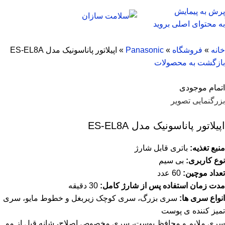
پرش به پیمایش
به محتوای اصلی بروید
خانه
»
فروشگاه
»
Panasonic
»
اپیلاتور پاناسونیک مدل ES-EL8A
بازگشت به محصولات
اتمام موجودی
بزرگنمایی تصویر
اپیلاتور پاناسونیک مدل ES-EL8A
منبع تغذیه:
باتری قابل شارژ
نوع کاربری:
بی سیم
تعداد موچین:
60 عدد
مدت زمان استفاده پس از شارژ کامل:
30 دقیقه
انواع سری ها:
سری بزرگ، سری کوچک زیربغل و خطوط مایو، سری
تمیز کننده ی پوست
سری ملایم و محافظ پوست، سری مخصوص اصلاح، شانه قبل از مو