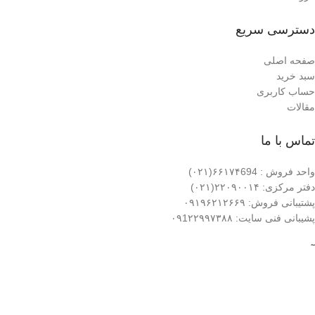
دسترسی سریع
صفحه اصلی
سبد خرید
حساب کاربری
مقالات
تماس با ما
واحد فروش : ۶۶۱۷۴694(۰۲۱)
دفتر مرکزی: ۲۲۰۹۰۰۱۴(۰۲۱)
پشتیبانی فروش: ۰۹۱۹۶۲۱۲۶۶۹
پشیبانی فنی سایت: ۰۹1۲۲۹۹۷۳۸۸
آدرس ما
دفتر مرکزی
» تهران – سعادت آباد – میدان کتاب – برج ونوس
دفتر فروش
» تهران – خیابان امام خمینی – بین قصرالدشت و کارون – کوچه الله ورد