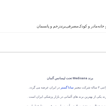
خانه
مادر و کودک
مصرفی
برند
زخم و پانسمان
برند Medisana تحت لیسانس آلمان
اله شرکت معتبر
سانا گستر
در ایران عرضه می گردد .
ند یکی از بهترین برند های آلمانی در بازار پزشکی ایران است .
 دیجیتال و سنجش سلامتی آن بسیار معروف و پر طرفدار است .