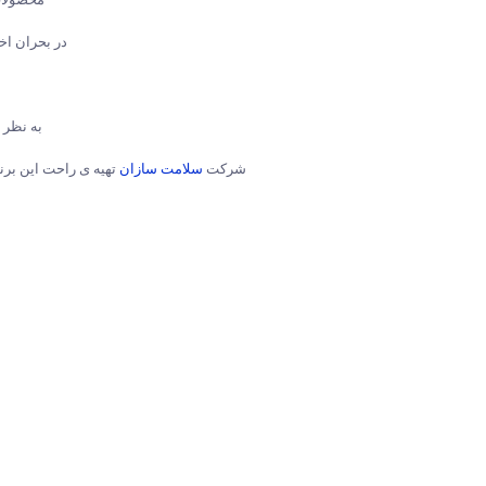
در بحران اخ
به نظر 
شرکت
سلامت سازان
تهیه ی راحت این برند (Medisana) را برای تمام هم وطنان عزیز فراهم و آن را در اختیار تمام مردم ایران قر